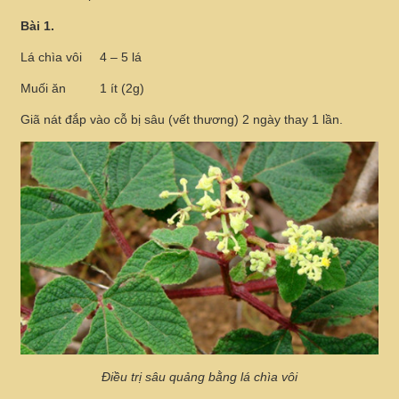
Bài 1.
Lá chìa vôi
4 – 5 lá
Muối ăn
1 ít (2g)
Giã nát đắp vào cỗ bị sâu (vết thương) 2 ngày thay 1 lần.
Điều trị sâu quảng bằng lá chìa vôi