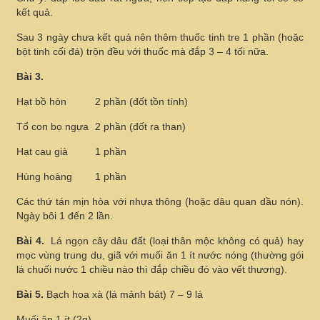
kết quả.
Sau 3 ngày chưa kết quả nên thêm thuốc tinh tre 1 phần (hoặc
bột tinh cối đá) trộn đều với thuốc mà đắp 3 – 4 tối nữa.
Bài 3.
Hạt bồ hòn
2 phần (đốt tồn tính)
Tổ con bọ ngựa
2 phần (đốt ra than)
Hạt cau già
1 phần
Hùng hoàng
1 phần
Các thứ tán mịn hòa với nhựa thông (hoặc dâu quan dầu nón).
Ngày bôi 1 đến 2 lần.
Bài 4.
Lá ngọn cây dâu đất (loại thân mộc không có quả) hay
mọc vùng trung du, giã với muối ăn 1 ít nước nóng (thường gói
lá chuối nước 1 chiều nào thì đắp chiều đó vào vết thương).
Bài 5.
Bạch hoa xà (lá mảnh bát) 7 – 9 lá
Muối ăn 1 ít (2g)