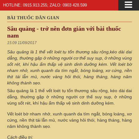
HOTLINE: 0915.913.255; ZALO: 0903 428.599
BÀI THUỐC DÂN GIAN
Sâu quảng - trở nên đơn giản với bài thuốc
nam
15:09 11/09/2017
Sâu quảng là 1 thể vết loét tụ tổn thương sâu rộng,kéo dài dai
dẳng, thường gặp ở những người cơ thể suy sụp, ở những vùng
sốt rét, khí hậu ẩm thấp vệ sinh dinh dưỡng kém. Vết loét bờ
nham nhở, xunh quanh da tím ngắt, bóng loáng, xơ cứng, nền
thịt tái lẫn mủ, nước vàng hôi thói, hàng tháng, hàng năm
không thành sẹo.
Sâu quảng là 1 thể vết loét tụ tổn thương sâu rộng, kéo dài dai
dẳng, thường gặp ở những người cơ thể suy sụp, ở những
vùng sốt rét, khí hậu ẩm thấp vệ sinh dinh dưỡng kém.
Vết loét bờ nham nhở, xunh quanh da tím ngắt, bóng loáng, xơ
cứng, nền thịt tái lẫn mủ, nước vàng hôi thói, hàng tháng, hàng
năm không thành sẹo.
Cách điều trị: