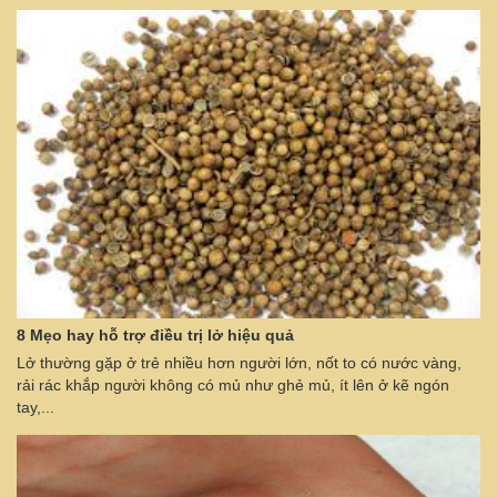
8 Mẹo hay hỗ trợ điều trị lở hiệu quả
Lở thường gặp ở trẻ nhiều hơn người lớn, nốt to có nước vàng,
rải rác khắp người không có mủ như ghẻ mủ, ít lên ở kẽ ngón
tay,...