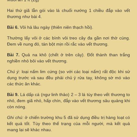
Hai thứ giã lẫn gói vào lá chuối nướng 1 chiều đắp vào vết
thương như bài 4.
Bài 6.
Vôi hả lâu ngày (thiên niên thạch hồi).
Thường lấy vôi ở các bình vôi treo cây đa gần nơi thờ cúng.
Đem về nung đỏ, tán bột mịn rồi rắc vào vết thương.
Bài 7.
Quả na khô (chết ở trên cây). Đốt thành than trắng
nghiền nhỏ bôi vào vết thương.
Chú ý:
loại nấm lim cứng (so với các loại nấm) rất độc khi sử
dụng trước và sau đều phải chủ ý rửa tay, không sờ mó vào
các thức ăn khác.
Bài 9.
Lá dấp cá (ngư linh thảo) 2 – 3 lá tùy theo vết thương to
nhỏ, đem giã nhỏ, hấp chín, đắp vào vết thương sâu quảng khi
còn nóng.
Ghi chú:
ở chiến trường khu 5 đã sử dụng điều trị hàng loạt có
kết quả tốt. Tùy theo thể trạng của mỗi người, mà kết quả
mang lại sẽ khác nhau.