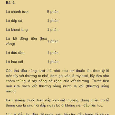
Bài 2.
Lá chanh tươi
5 phần
Lá dấp cá
1 phần
Lá khoai lang
1 phần
Lá kế đồng tiền (hoa
1 phần
vàng)
Lá đâu tằm
1 phần
Lá hoa sói
1 phần
Các thứ đều dùng tươi thái nhỏ như sợi thuốc lào theo tỷ lệ
trên tùy vết thương to nhỏ, đem gói vào lá ráy tươi, lấy tăm nhỏ
châm thủng lá ráy bằng bề rộng của vết thương. Trước tiên
nên rửa sạch vết thương bằng nước lá vối (thường uống
nước).
Đem miếng thuốc trên đắp vào vết thương, đúng chiều có lỗ
thủng của lá ráy. Tối đắp ngày bỏ đi không nên đắp liên tục.
Chú ý:
đắp lúc đầu rất ngứa, nên tiếp tục đắp hàng tối sẽ có