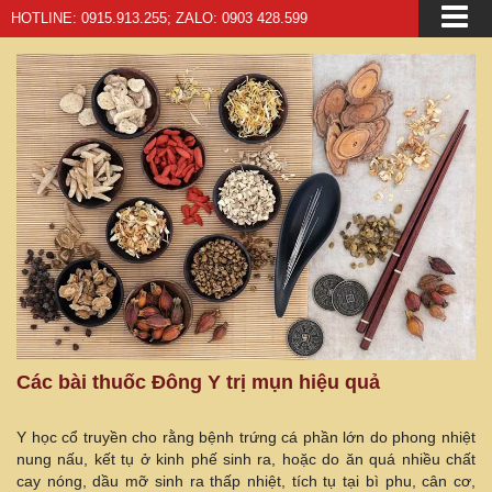
HOTLINE: 0915.913.255; ZALO: 0903 428.599
Các bài thuốc Đông Y trị mụn hiệu quả
Y học cổ truyền cho rằng bệnh trứng cá phần lớn do phong nhiệt
nung nấu, kết tụ ở kinh phế sinh ra, hoặc do ăn quá nhiều chất
cay nóng, dầu mỡ sinh ra thấp nhiệt, tích tụ tại bì phu, cân cơ,