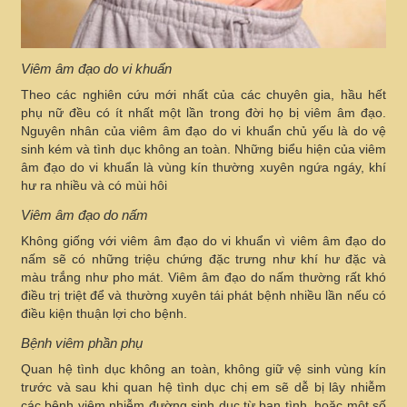
Viêm âm đạo do vi khuẩn
Theo các nghiên cứu mới nhất của các chuyên gia, hầu hết
phụ nữ đều có ít nhất một lần trong đời họ bị viêm âm đạo.
Nguyên nhân của viêm âm đạo do vi khuẩn chủ yếu là do vệ
sinh kém và tình dục không an toàn. Những biểu hiện của viêm
âm đạo do vi khuẩn là vùng kín thường xuyên ngứa ngáy, khí
hư ra nhiều và có mùi hôi
Viêm âm đạo do nấm
Không giống với viêm âm đạo do vi khuẩn vì viêm âm đạo do
nấm sẽ có những triệu chứng đặc trưng như khí hư đặc và
màu trắng như pho mát. Viêm âm đạo do nấm thường rất khó
điều trị triệt để và thường xuyên tái phát bệnh nhiều lần nếu có
điều kiện thuận lợi cho bệnh.
Bệnh viêm phần phụ
Quan hệ tình dục không an toàn, không giữ vệ sinh vùng kín
trước và sau khi quan hệ tình dục chị em sẽ dễ bị lây nhiễm
các bệnh viêm nhiễm đường sinh dục từ bạn tình, hoặc một số