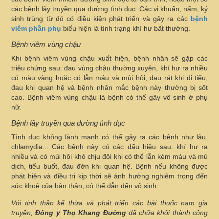
các bệnh lây truyền qua đường tình dục. Các vi khuẩn, nấm, ký
sinh trùng từ đó có điều kiện phát triển và gây ra các
bệnh
viêm phần phụ
biểu hiện là tình trạng khí hư bất thường.
Bệnh viêm vùng chậu
Khi bệnh viêm vùng chậu xuất hiện, bệnh nhân sẽ gặp các
triệu chứng sau: đau vùng chậu thường xuyên, khí hư ra nhiều
có màu vàng hoặc có lẫn máu và mùi hôi, đau rát khi đi tiểu,
đau khi quan hệ và bệnh nhân mắc bệnh này thường bị sốt
cao. Bệnh viêm vùng chậu là bệnh có thể gây vô sinh ở phụ
nữ.
Bệnh lây truyền qua đường tình dục
Tình dục không lành mạnh có thể gây ra các bệnh như lậu,
chlamydia... Các bệnh này có các dấu hiệu sau: khí hư ra
nhiều và có mùi hôi khó chịu đôi khi có thể lẫn kèm máu và mủ
dịch, tiểu buốt, đau đớn khi quan hệ. Bệnh nếu không được
phát hiện và điều trị kịp thời sẽ ảnh hưởng nghiêm trọng đến
sức khoẻ của bản thân, có thể dẫn đến vô sinh.
Với tinh thần kế thừa và phát triển các bài thuốc nam gia
truyền,
Đông y Thọ Khang Đường
đã chữa khỏi thành công