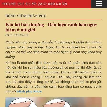
HOTLINE: 0915.913.255; ZALO: 0903 428.599
BỆNH VIÊM PHẦN PHỤ
Khí hư bất thường - Dấu hiệu cảnh báo nguy
hiểm ở nữ giới
09:01 02/01/2018
Ở bài viết này lương y Nguyễn Thị Khang sẽ phân tích những
nguyên nhân gây ra hiện tượng khí hư ra nhiều và có mùi để
chị em có thể xác định mình có mắc bệnh lý viêm phụ khoa hay
không.
Khí hư là một chất dịch được tiết ra từ bộ phận sinh dục của
nữ. Khi khí hư ra nhiều bất thường và có mùi hôi thì đây rất có
thể là một trong những hiện tượng khí hư bất thường diễn ra
khá phổ biến ở không ít chị em. Điều này không chỉ làm cho
phụ nữ cảm thấy lo lắng, sợ hãi và không tự tin khi họ gần gũi
chồng, đây còn là dấu hiệu cảnh báo rằng bạn có nguy cơ bị
một số
bệnh
phụ khoa
.